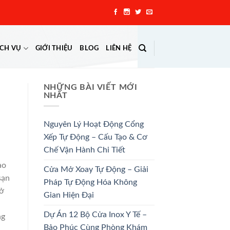
ỊCH VỤ
GIỚI THIỆU
BLOG
LIÊN HỆ
NHỮNG BÀI VIẾT MỚI
NHẤT
Nguyên Lý Hoạt Động Cổng
Xếp Tự Động – Cấu Tạo & Cơ
Chế Vận Hành Chi Tiết
ao
Cửa Mở Xoay Tự Động – Giải
sạn
Pháp Tự Động Hóa Không
sở
Gian Hiện Đại
Dự Án 12 Bộ Cửa Inox Y Tế –
ng
Bảo Phúc Cùng Phòng Khám