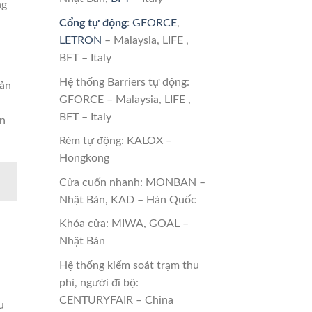
ng
Cổng tự động
:
GFORCE
,
LETRON
– Malaysia, LIFE ,
BFT – Italy
Hệ thống Barriers tự động:
bản
GFORCE – Malaysia, LIFE ,
BFT – Italy
an
Rèm tự động: KALOX –
Hongkong
Cửa cuốn nhanh: MONBAN –
Nhật Bản, KAD – Hàn Quốc
Khóa cửa: MIWA, GOAL –
Nhật Bản
ả
Hệ thống kiểm soát trạm thu
a
phí, người đi bộ:
CENTURYFAIR – China
u