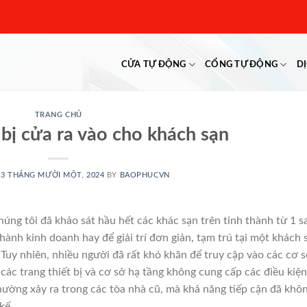
CỬA TỰ ĐỘNG
CỔNG TỰ ĐỘNG
D
TRANG CHỦ
t bị cửa ra vào cho khách sạn
13 THÁNG MƯỜI MỘT, 2024
BY
BAOPHUCVN
húng tôi đã khảo sát hầu hết các khác sạn trên tỉnh thành từ 1 s
hành kinh doanh hay để giải trí đơn giản, tạm trú tại một khách 
.
Tuy nhiên, nhiều người đã rất khó khăn để truy cập vào các cơ 
t các trang thiết bị và cơ sở hạ tầng không cung cấp các điều kiện
ường xảy ra trong các tòa nhà cũ, mà khả năng tiếp cận đã khô
kế.