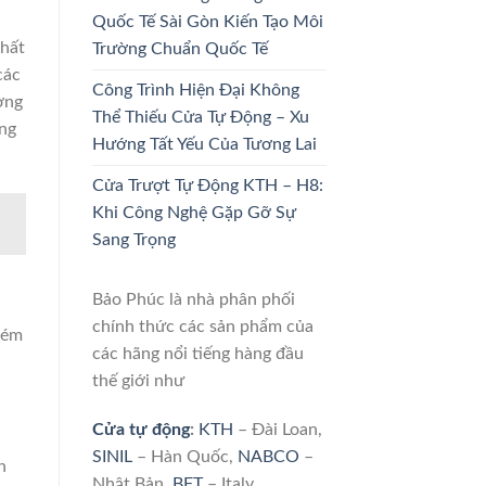
Quốc Tế Sài Gòn Kiến Tạo Môi
nhất
Trường Chuẩn Quốc Tế
các
Công Trình Hiện Đại Không
ờng
Thể Thiếu Cửa Tự Động – Xu
ụng
Hướng Tất Yếu Của Tương Lai
Cửa Trượt Tự Động KTH – H8:
Khi Công Nghệ Gặp Gỡ Sự
Sang Trọng
Bảo Phúc là nhà phân phối
chính thức các sản phẩm của
kém
các hãng nổi tiếng hàng đầu
thế giới như
Cửa tự động
:
KTH
– Đài Loan,
SINIL
– Hàn Quốc,
NABCO
–
n
Nhật Bản,
BFT
– Italy