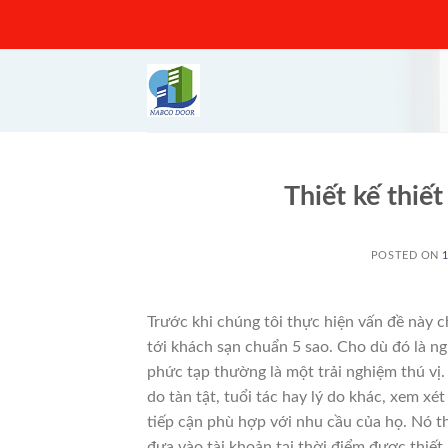
Skip
to
content
Thiết kế thiế
POSTED ON
Trước khi chúng tôi thực hiện vấn đề này c
tới khách sạn chuẩn 5 sao.
Cho dù đó là ng
phức tạp thường là một trải nghiệm thú vị
do tàn tật, tuổi tác hay lý do khác, xem xé
tiếp cận phù hợp với nhu cầu của họ.
Nó th
đưa vào tài khoản tại thời điểm được thiết 