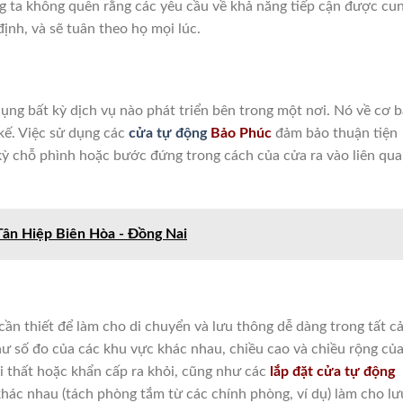
 ta không quên rằng các yêu cầu về khả năng tiếp cận được cu
ịnh, và sẽ tuân theo họ mọi lúc.
dụng bất kỳ dịch vụ nào phát triển bên trong một nơi.
Nó về cơ 
kế.
Việc sử dụng các
cửa tự động
Bảo Phúc
đảm bảo thuận tiện
kỳ chỗ phình hoặc bước đứng trong cách của cửa ra vào liên qu
Tân Hiệp Biên Hòa - Đồng Nai
cần thiết để làm cho di chuyển và lưu thông dễ dàng trong tất c
ư số đo của các khu vực khác nhau, chiều cao và chiều rộng củ
ội thất hoặc khẩn cấp ra khỏi, cũng như các
lắp đặt cửa tự động
 khác nhau (tách phòng tắm từ các
chính phòng, ví dụ) làm cho lư