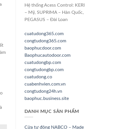
a
Hệ thống Acess Control: KERI
– Mỹ, SUPRIMA – Hàn Quốc,
PEGASUS – Đài Loan
cuatudong365.com
congtudong365.com
ất
baophucdoor.com
làm
Baophucautodoor.com
cuatudongbp.com
congtudongbp.com
cuatudong.co
cuabenhvien.com.vn
congtudong24h.vn
ào
baophuc.business.site
à
DANH MỤC SẢN PHẨM
Cửa tự động NABCO – Made