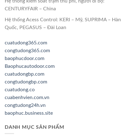
Hệ thống kiểm soát trạm thu phí, người đi bộ:
CENTURYFAIR – China
Hệ thống Acess Control: KERI – Mỹ, SUPRIMA – Hàn
Quốc, PEGASUS – Đài Loan
cuatudong365.com
congtudong365.com
baophucdoor.com
Baophucautodoor.com
cuatudongbp.com
congtudongbp.com
cuatudong.co
cuabenhvien.com.vn
congtudong24h.vn
baophuc.business.site
DANH MỤC SẢN PHẨM