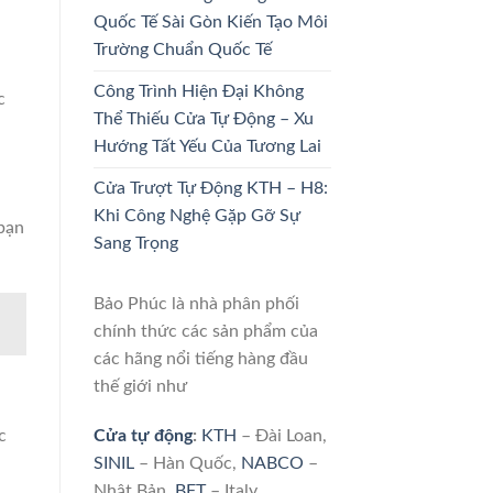
Quốc Tế Sài Gòn Kiến Tạo Môi
Trường Chuẩn Quốc Tế
Công Trình Hiện Đại Không
c
Thể Thiếu Cửa Tự Động – Xu
Hướng Tất Yếu Của Tương Lai
Cửa Trượt Tự Động KTH – H8:
Khi Công Nghệ Gặp Gỡ Sự
 bạn
Sang Trọng
Bảo Phúc là nhà phân phối
chính thức các sản phẩm của
các hãng nổi tiếng hàng đầu
thế giới như
Cửa tự động
:
KTH
– Đài Loan,
c
SINIL
– Hàn Quốc,
NABCO
–
Nhật Bản,
BFT
– Italy