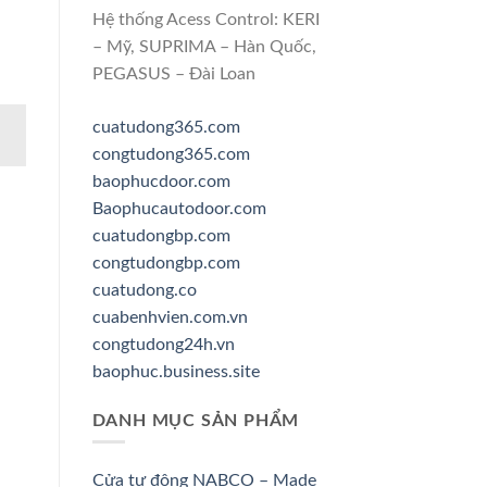
Hệ thống Acess Control: KERI
– Mỹ, SUPRIMA – Hàn Quốc,
PEGASUS – Đài Loan
cuatudong365.com
congtudong365.com
baophucdoor.com
Baophucautodoor.com
cuatudongbp.com
congtudongbp.com
cuatudong.co
cuabenhvien.com.vn
congtudong24h.vn
baophuc.business.site
DANH MỤC SẢN PHẨM
Cửa tự động NABCO – Made