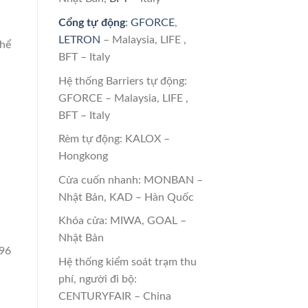
Cổng tự động
:
GFORCE
,
LETRON
– Malaysia, LIFE ,
thể
BFT – Italy
Hệ thống Barriers tự động:
GFORCE – Malaysia, LIFE ,
BFT – Italy
Rèm tự động: KALOX –
Hongkong
Cửa cuốn nhanh: MONBAN –
Nhật Bản, KAD – Hàn Quốc
Khóa cửa: MIWA, GOAL –
Nhật Bản
996
Hệ thống kiểm soát trạm thu
phí, người đi bộ:
CENTURYFAIR – China