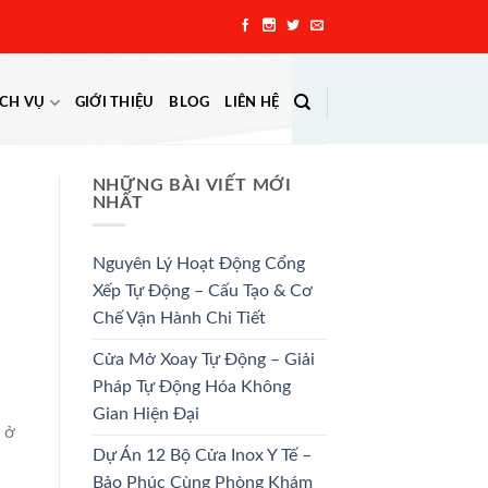
ỊCH VỤ
GIỚI THIỆU
BLOG
LIÊN HỆ
NHỮNG BÀI VIẾT MỚI
NHẤT
Nguyên Lý Hoạt Động Cổng
Xếp Tự Động – Cấu Tạo & Cơ
Chế Vận Hành Chi Tiết
Cửa Mở Xoay Tự Động – Giải
Pháp Tự Động Hóa Không
Gian Hiện Đại
 ở
Dự Án 12 Bộ Cửa Inox Y Tế –
Bảo Phúc Cùng Phòng Khám