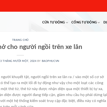
CỬA TỰ ĐỘNG
CỔNG TỰ ĐỘNG
D
TRANG CHỦ
ở cho người ngồi trên xe lăn
13 THÁNG MƯỜI MỘT, 2024
BY
BAOPHUCVN
người khuyết tật, người ngồi trên xe lăn ra / vào một số cơ sở
có thể tạo ra một lối đi tự động như vậy cho một loạt các công
i một thẻ từ, thẻ từ này được nhận diện qua một thiết bị tự xa,
ận diện được người đang tiếp cận, giảm nhu cầu họ phải dừng lại
 với một hệ thống kiểm soát truy cập đặc biệt, điều này có nghĩa
ar trên mỗi cánh cửa.