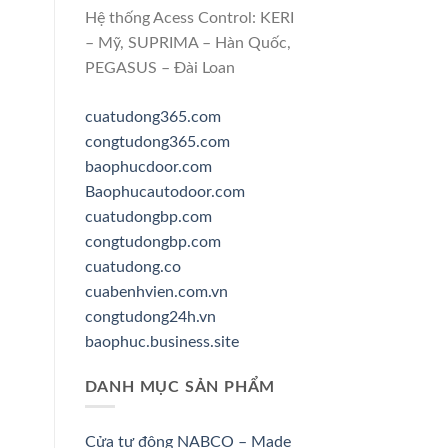
Hệ thống Acess Control: KERI
– Mỹ, SUPRIMA – Hàn Quốc,
PEGASUS – Đài Loan
cuatudong365.com
congtudong365.com
baophucdoor.com
Baophucautodoor.com
cuatudongbp.com
congtudongbp.com
cuatudong.co
cuabenhvien.com.vn
congtudong24h.vn
baophuc.business.site
DANH MỤC SẢN PHẨM
Cửa tự động NABCO – Made