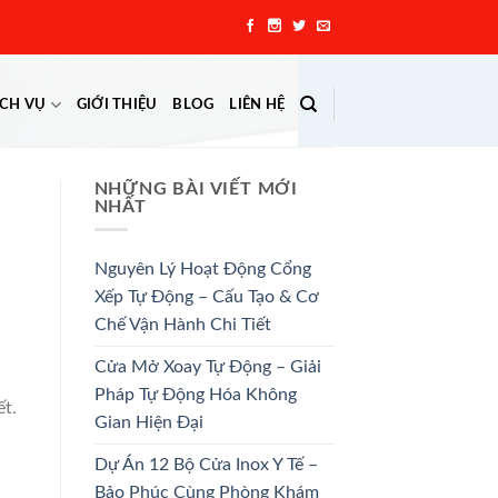
ỊCH VỤ
GIỚI THIỆU
BLOG
LIÊN HỆ
NHỮNG BÀI VIẾT MỚI
NHẤT
Nguyên Lý Hoạt Động Cổng
Xếp Tự Động – Cấu Tạo & Cơ
Chế Vận Hành Chi Tiết
Cửa Mở Xoay Tự Động – Giải
Pháp Tự Động Hóa Không
ết.
Gian Hiện Đại
Dự Án 12 Bộ Cửa Inox Y Tế –
Bảo Phúc Cùng Phòng Khám