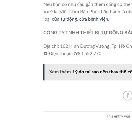
Nếu bạn có nhu cầu gắn thêm cổng có thể
⭐️⭐️⭐️Tại Việt Nam Bảo Phúc hân hạnh là n
loại
cửa tự động
,
cửa bệnh viện
.
CÔNG TY TNHH THIẾT BỊ TỰ ĐỘNG B
Địa chỉ: 162 Kinh Dương Vương, Tp. Hồ Ch
☎️ Điện thoại: 0983 552 770
Xem thêm
Lý do tại sao nên thay thế 
This entry was 