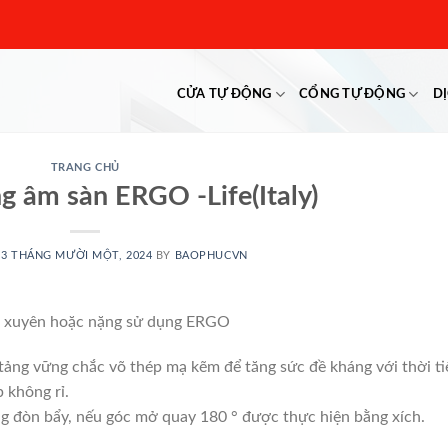
CỬA TỰ ĐỘNG
CỔNG TỰ ĐỘNG
D
TRANG CHỦ
g âm sàn ERGO -Life(Italy)
13 THÁNG MƯỜI MỘT, 2024
BY
BAOPHUCVN
 xuyên hoặc nặng sử dụng ERGO
ảng vững chắc võ thép mạ kẽm để tăng sức đề kháng với thời ti
 không rỉ.
g đòn bẩy, nếu góc mở quay 180 ° được thực hiện bằng xích.