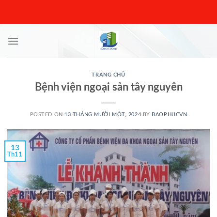
Skip
to
content
TRANG CHỦ
Bệnh viện ngoại sản tây nguyên
POSTED ON
13 THÁNG MƯỜI MỘT, 2024
BY
BAOPHUCVN
13
Th11