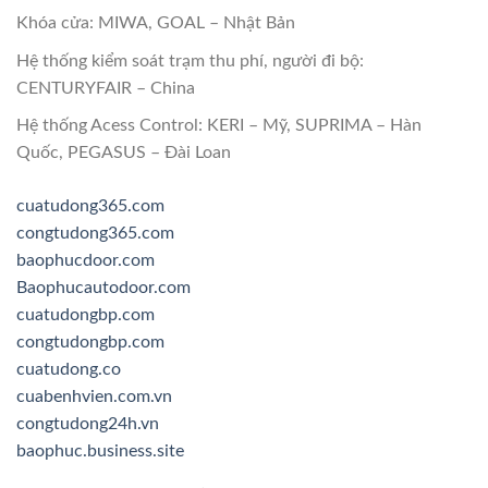
Khóa cửa: MIWA, GOAL – Nhật Bản
Hệ thống kiểm soát trạm thu phí, người đi bộ:
CENTURYFAIR – China
Hệ thống Acess Control: KERI – Mỹ, SUPRIMA – Hàn
Quốc, PEGASUS – Đài Loan
cuatudong365.com
congtudong365.com
baophucdoor.com
Baophucautodoor.com
cuatudongbp.com
congtudongbp.com
cuatudong.co
cuabenhvien.com.vn
congtudong24h.vn
baophuc.business.site