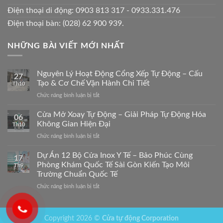
Điện thoại di động: 0903 813 317 - 0933.331.476
Điện thoại bàn: (028) 62 900 939.
NHỮNG BÀI VIẾT MỚI NHẤT
Nguyên Lý Hoạt Động Cổng Xếp Tự Động – Cấu
27
Tạo & Cơ Chế Vận Hành Chi Tiết
Th10
ở
Chức năng bình luận bị tắt
Nguyên
Lý
Cửa Mở Xoay Tự Động – Giải Pháp Tự Động Hóa
06
Hoạt
Không Gian Hiện Đại
Th10
Động
ở
Chức năng bình luận bị tắt
Cổng
Cửa
Xếp
Mở
Dự Án 12 Bộ Cửa Inox Y Tế – Bảo Phúc Cùng
Tự
17
Xoay
Động
Phòng Khám Quốc Tế Sài Gòn Kiến Tạo Môi
Th9
Tự
–
Trường Chuẩn Quốc Tế
Động
Cấu
ở
Chức năng bình luận bị tắt
–
Tạo
Dự
Giải
&
Án
Pháp
Cơ
12
Tự
Chế
Copyright 2026 ©
Cửa tự động Corporation
Bộ
Động
Vận